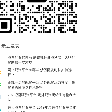
最近发表
股票配资代理商 解锁杠杆炒股利器，久联配
1
资助您一展才华
网上配资平台有哪些 炒股配资时长如何选
2
择？
正规一点的配资平台 场外配资压力频发，投
3
资者需谨慎选择风险管
2025股票配资平台 场外配资玩转生肖盈利大
4
法
最大股票配资平台 2019年度最佳配资平台排
5