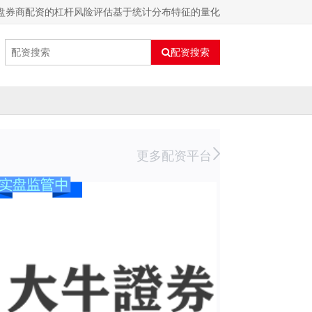
实盘券商配资的杠杆风险评估基于统计分布特征的量化
配资搜索
更多配资平台