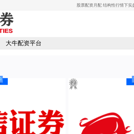
股票配资月配 结构性行情下
大牛配资平台