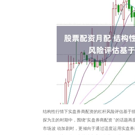
结构性行情下实盘券商配资的杠杆风险评估基于统
探为主的时期中，围绕“实盘券商配资 ”的话题
市场波 动加剧时，更倾向于通过适度运用实盘券