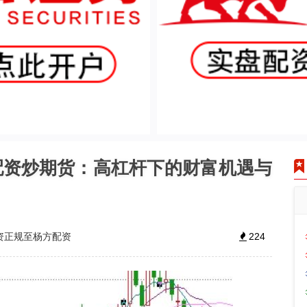
配资炒期货：高杠杆下的财富机遇与
资正规至杨方配资
224