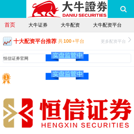
首页
大牛证券
大牛配资
大牛配资平台
十大配资平台推荐
更多配资平台
共
100
+平台
恒信证券官网