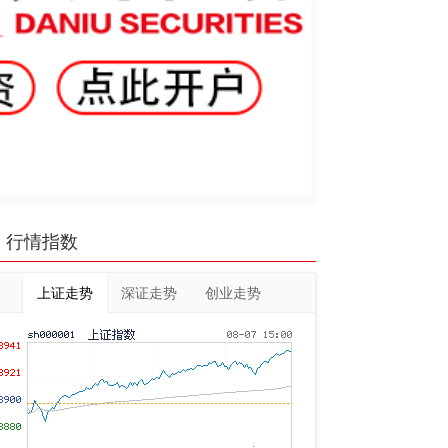
行情指数
上证走势
深证走势
创业走势