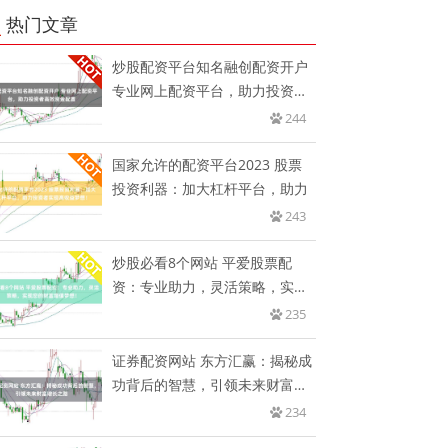
热门文章
炒股配资平台知名融创配资开户
专业网上配资平台，助力投资者
高
244
国家允许的配资平台2023 股票
投资利器：加大杠杆平台，助力
243
炒股必看8个网站 平爱股票配
资：专业助力，灵活策略，实现
您的
235
证券配资网站 东方汇赢：揭秘成
功背后的智慧，引领未来财富增
长
234