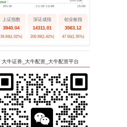
上证指数
深证成指
创业板指
3940.04
14311.01
3563.12
39.69
(1.02%)
200.89
(1.42%)
47.56
(1.35%)
大牛证券_大牛配资_大牛配资平台