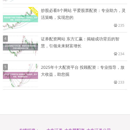
炒股必看8个网站 平爱股票配资：专业助力，灵
活策略，实现您的
235
4
证券配资网站 东方汇赢：揭秘成功背后的智
慧，引领未来财富增长
234
5
2025年十大配资平台 投顾配资：专业指导，放
大收益，助您掘
233