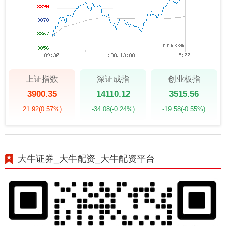
上证指数
深证成指
创业板指
3900.35
14110.12
3515.56
21.92
(0.57%)
-34.08
(-0.24%)
-19.58
(-0.55%)
大牛证券_大牛配资_大牛配资平台