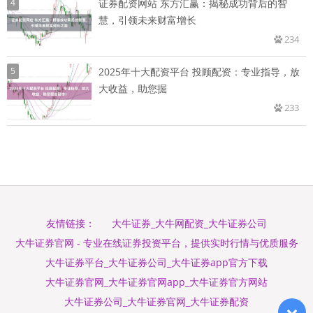
4
证券配资网站 东方汇赢：揭秘成功背后的智
慧，引领未来财富增长
234
5
2025年十大配资平台 投顾配资：专业指导，放
大收益，助您掘
233
大牛证券_大牛网配资_大牛证券公司
友情链接：
大牛证券官网 - 专业在线证券投资平台，提供实时行情与优质服务
大牛证券平台_大牛证券公司_大牛证券app官方下载
大牛证券官网_大牛证券官网app_大牛证券官方网站
大牛证券公司_大牛证券官网_大牛证券配资