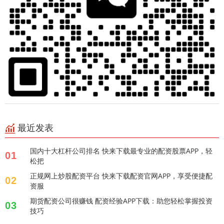
最近发表
国内十大杠杆公司排名 快来下载最专业的配资股票APP，轻
01
松把
正规网上炒股配资平台 快来下载配资官网APP，享受便捷配
02
资服
期货配资公司很赚钱 配资经验APP下载：助您轻松掌握投资
03
技巧