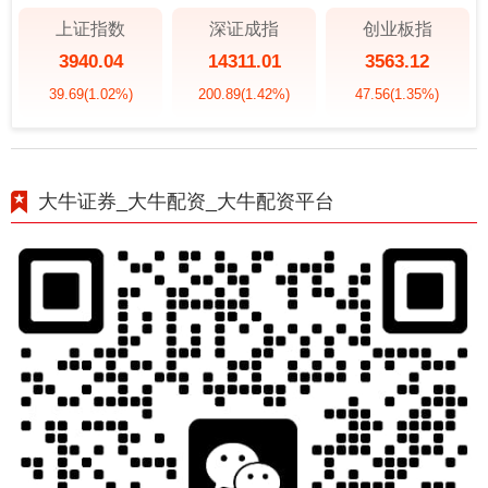
上证指数
深证成指
创业板指
3940.04
14311.01
3563.12
39.69
(1.02%)
200.89
(1.42%)
47.56
(1.35%)
大牛证券_大牛配资_大牛配资平台