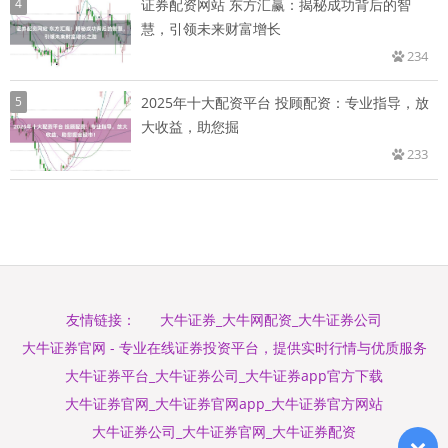
4
证券配资网站 东方汇赢：揭秘成功背后的智
慧，引领未来财富增长
234
5
2025年十大配资平台 投顾配资：专业指导，放
大收益，助您掘
233
大牛证券_大牛网配资_大牛证券公司
友情链接：
大牛证券官网 - 专业在线证券投资平台，提供实时行情与优质服务
大牛证券平台_大牛证券公司_大牛证券app官方下载
大牛证券官网_大牛证券官网app_大牛证券官方网站
大牛证券公司_大牛证券官网_大牛证券配资