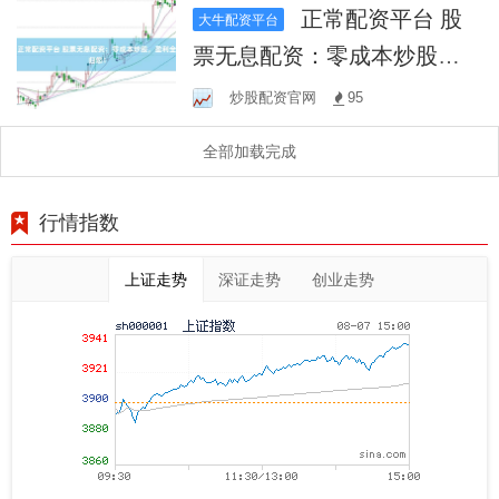
正常配资平台 股
大牛配资平台
票无息配资：零成本炒股，
盈利全归您！
炒股配资官网
95
全部加载完成
行情指数
上证走势
深证走势
创业走势