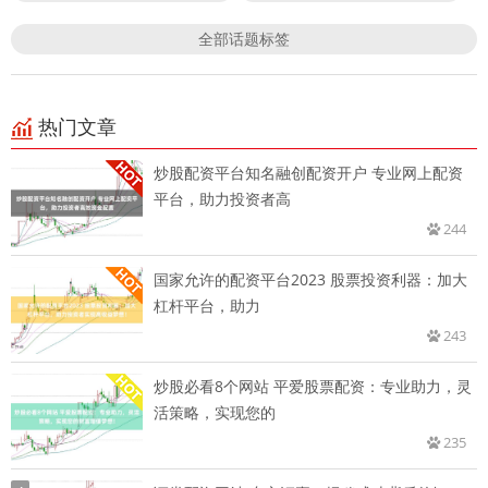
全部话题标签
热门文章
炒股配资平台知名融创配资开户 专业网上配资
平台，助力投资者高
244
国家允许的配资平台2023 股票投资利器：加大
杠杆平台，助力
243
炒股必看8个网站 平爱股票配资：专业助力，灵
活策略，实现您的
235