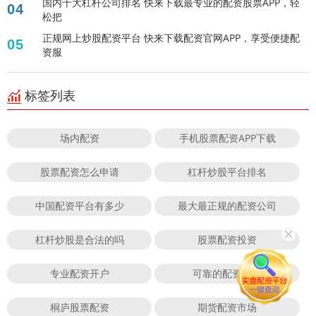
国内十大杠杆公司排名 快来下载最专业的配资股票APP，轻
04
松把
正规网上炒股配资平台 快来下载配资官网APP，享受便捷配
05
资服
标签列表
场内配资
手机股票配资APP下载
股票配资怎么申请
杠杆炒股平台排名
中国配资平台有多少
最大最正规的配资公司
杠杆炒股是合法的吗
股票配资投资
专业配资开户
可靠的配资公司
桐庐股票配资
期货配资市场