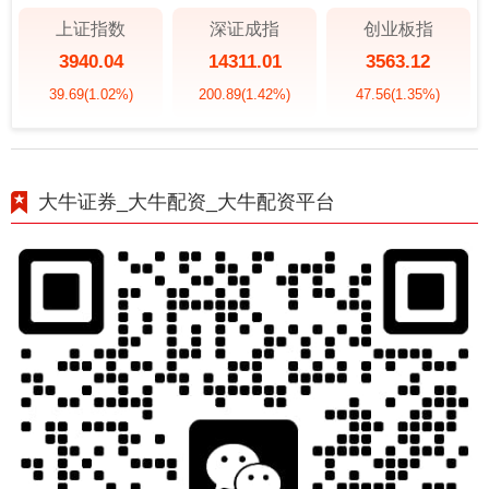
上证指数
深证成指
创业板指
3940.04
14311.01
3563.12
39.69
(1.02%)
200.89
(1.42%)
47.56
(1.35%)
大牛证券_大牛配资_大牛配资平台