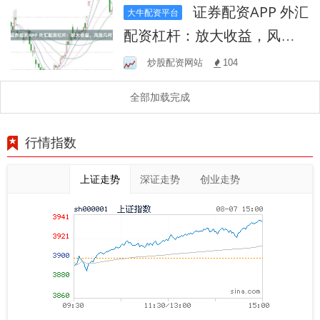
证券配资APP 外汇
大牛配资平台
配资杠杆：放大收益，风险
几何？
炒股配资网站
104
全部加载完成
行情指数
上证走势
深证走势
创业走势